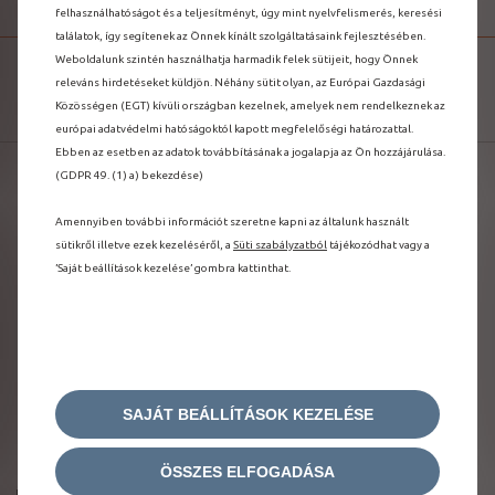
felhasználhatóságot és a teljesítményt, úgy mint nyelvfelismerés, keresési
találatok, így segítenek az Önnek kínált szolgáltatásaink fejlesztésében.
Weboldalunk szintén használhatja harmadik felek sütijeit, hogy Önnek
AJTÓZÁRAK NYITÁSA VAGY ZÁRÁSA
releváns hirdetéseket küldjön. Néhány sütit olyan, az Európai Gazdasági
Közösségen (EGT) kívüli országban kezelnek, amelyek nem rendelkeznek az
európai adatvédelmi hatóságoktól kapott megfelelőségi határozattal.
Ebben az esetben az adatok továbbításának a jogalapja az Ön hozzájárulása.
(GDPR 49. (1) a) bekezdése)
Amennyiben további információt szeretne kapni az általunk használt
sütikről illetve ezek kezeléséről, a
Süti szabályzatból
tájékozódhat vagy a
’Saját beállítások kezelése’ gombra kattinthat.
SAJÁT BEÁLLÍTÁSOK KEZELÉSE
ÖSSZES ELFOGADÁSA
Irányítsa CITROËN-jét távolról