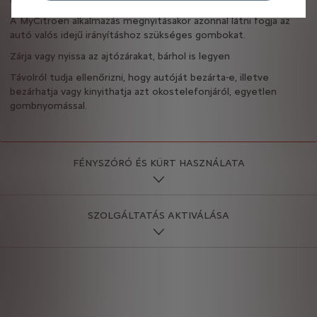
A MyCitroën alkalmazás megnyitásakor azonnal látni fogja az
autó valós idejű irányításhoz szükséges gombokat.
Zárja vagy nyissa az ajtózárakat, bárhol is legyen
Távolról tudja ellenőrizni, hogy autóját bezárta-e, illetve
bezárhatja vagy kinyithatja azt okostelefonjáról, egyetlen
gombnyomással.
FÉNYSZÓRÓ ÉS KÜRT HASZNÁLATA
SZOLGÁLTATÁS AKTIVÁLÁSA