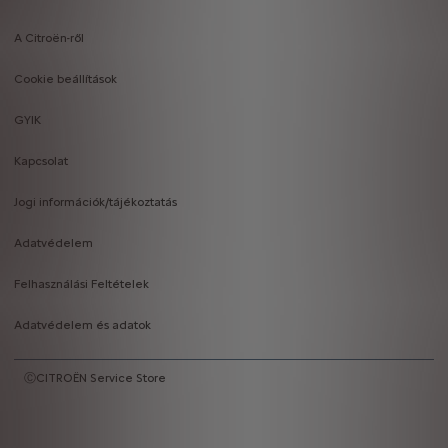
A Citroën-ről
Footer
Cookie beállítások
menu
GYIK
Kapcsolat
Jogi információk/tájékoztatás
Adatvédelem
Felhasználási Feltételek
Adatvédelem és adatok
ⒸCITROËN Service Store