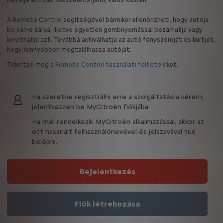
A Remote Control segítségével bármikor ellenőrizheti, hogy autója
be van-e zárva, illetve egyetlen gombnyomással bezárhatja vagy
kinyithatja azt. Továbbá aktiválhatja az autó fényszóróját és kürtjét,
hogy könnyebben megtalálhassa autóját.
Tekintse meg a
Remote Control használati feltételek
et.
Ha szeretne regisztrálni erre a szolgáltatásra kérem,
jelentkezzen be MyCitroën fiókjába​
Ha már rendelkezik MyCitroën alkalmazással, akkor az
ott használt felhasználónevével és jelszavával tud
belépni.
Bejelentkezés
Fiók létrehozása